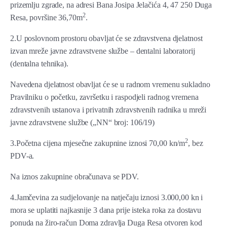
prizemlju zgrade, na adresi Bana Josipa Jelačića 4, 47 250 Duga
2
Resa, površine 36,70m
.
2.U poslovnom prostoru obavljat će se zdravstvena djelatnost
izvan mreže javne zdravstvene službe – dentalni laboratorij
(dentalna tehnika).
Navedena djelatnost obavljat će se u radnom vremenu sukladno
Pravilniku o početku, završetku i raspodjeli radnog vremena
zdravstvenih ustanova i privatnih zdravstvenih radnika u mreži
javne zdravstvene službe („NN“ broj: 106/19)
2
3.Početna cijena mjesečne zakupnine iznosi 70,00 kn/m
, bez
PDV-a.
Na iznos zakupnine obračunava se PDV.
4.Jamčevina za sudjelovanje na natječaju iznosi 3.000,00 kn i
mora se uplatiti najkasnije 3 dana prije isteka roka za dostavu
ponuda na žiro-račun Doma zdravlja Duga Resa otvoren kod