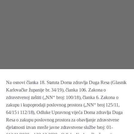
Na osnovi članka 18. Statuta Doma zdravlja Duga Resa (Glasnik
Karlovačke županije br. 34/19), članka 106. Zakona o
zdravstvenoj zaštiti („NN“ broj: 100/18), članka 6. Zakona o
zakupu i kupoprodaji poslovnog prostora („NN“ broj 125/11,
64/15 i 112/18), Odluke Upravnog vijeća Doma zdravlja Duga
Resa o zakupu poslovnog prostora za obavljanje zdravstvene
djelatnosti izvan mreže javne zdravstvene službe broj: 01-