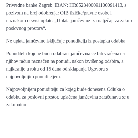
Privredne banke Zagreb, IBAN: HR8523400091100091413, s
pozivom na broj odobrenja: OIB fizičke/pravne osobe i
naznakom o svrsi uplate: „Uplata jamčevine za natječaj za zakup
poslovnog prostora“.
Ne uplata jamčevine isključuje ponuditelja iz postupka odabira.
Ponuditelji koji ne budu odabrani jamčevina će biti vraćena na
njihov račun naznačen na ponudi, nakon izvršenog odabira, a
najkasnije u roku od 15 dana od sklapanja Ugovora s
najpovoljnijim ponuditeljem.
Najpovoljnijem ponuditelju za kojeg bude donesena Odluka o
odabiru za poslovni prostor, uplaćena jamčevina zaračunava se u
zakupninu.
U slučaju da odabrani ponuditelj odustane od sklapanja Ugovora
o zakupu, gubi pravo na povrat jamčevine.