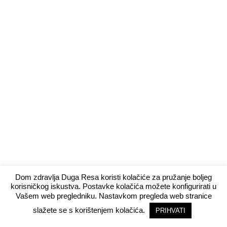
Dom zdravlja Duga Resa koristi kolačiće za pružanje boljeg
korisničkog iskustva. Postavke kolačića možete konfigurirati u
Vašem web pregledniku. Nastavkom pregleda web stranice
slažete se s korištenjem kolačića.
PRIHVATI