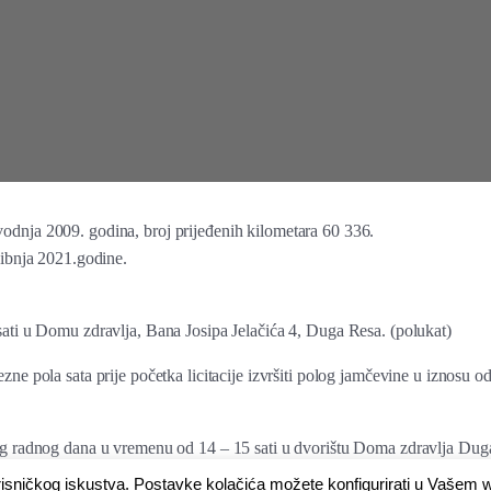
odnja 2009. godina, broj prijeđenih kilometara 60 336.
vibnja 2021.godine.
sati u Domu zdravlja, Bana Josipa Jelačića 4, Duga Resa. (polukat)
zne pola sata prije početka licitacije izvršiti polog jamčevine u iznos
og radnog dana u vremenu od 14 – 15 sati u dvorištu Doma zdravlja Duga 
risničkog iskustva. Postavke kolačića možete konfigurirati u Vašem