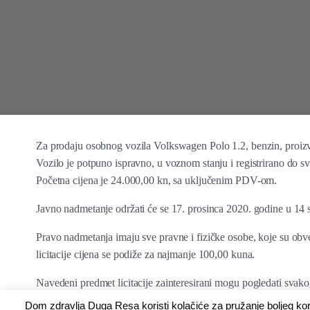
Za prodaju osobnog vozila Volkswagen Polo 1.2, benzin, proizv
Vozilo je potpuno ispravno, u voznom stanju i registrirano do s
Početna cijena je 24.000,00 kn, sa uključenim PDV-om.
Javno nadmetanje održati će se 17. prosinca 2020. godine u 14 
Pravo nadmetanja imaju sve pravne i fizičke osobe, koje su obve
licitacije cijena se podiže za najmanje 100,00 kuna.
Navedeni predmet licitacije zainteresirani mogu pogledati svak
780.
Dom zdravlja Duga Resa koristi kolačiće za pružanje boljeg ko