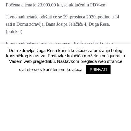
Početna cijena je 23.000,00 kn, sa uključenim PDV-om.
Javno nadmetanje održati će se 29. prosinca 2020. godine u 14
sati u Domu zdravlja, Bana Josipa Jelačića 4, Duga Resa.
(polukat)
Pravo nadmetanja imaju sve pravne i fizičke osobe, koje su
Dom zdravlja Duga Resa koristi kolačiće za pružanje boljeg
obvezne pola sata prije početka licitacije izvršiti polog jamčevine
korisničkog iskustva. Postavke kolačića možete konfigurirati u
u iznosu od 2.300,00 kn na blagajni Doma zdravlja Duga Resa.
Vašem web pregledniku. Nastavkom pregleda web stranice
Tijekom licitacije cijena se podiže za najmanje 100,00 kuna.
slažete se s korištenjem kolačića.
PRIHVATI
Navedeni predmet licitacije zainteresirani mogu pogledati svakog
radnog dana u vremenu od 14 – 15 sati u dvorištu Doma zdravlja
Duga Resa, Bana Josipa Jelačića 4, uz najavu na telefon :
047/841-780.
Zapisnik za javnog nadmetanja preuzmite ovdje