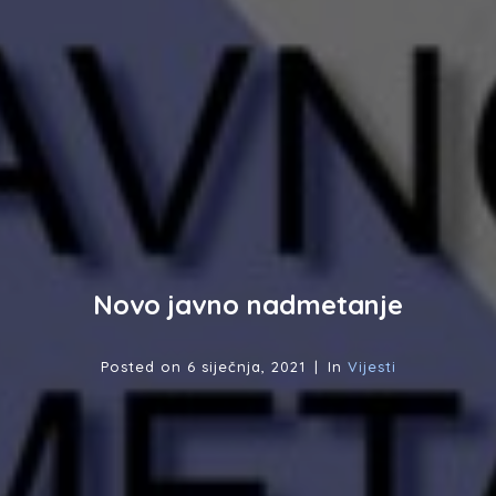
Novo javno nadmetanje
Posted on
6 siječnja, 2021
In
Vijesti