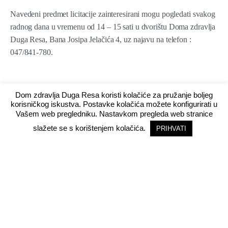
Navedeni predmet licitacije zainteresirani mogu pogledati svakog
radnog dana u vremenu od 14 – 15 sati u dvorištu Doma zdravlja
Duga Resa, Bana Josipa Jelačića 4, uz najavu na telefon :
047/841-780.
Z A P I S N I K
Dom zdravlja Duga Resa koristi kolačiće za pružanje boljeg
korisničkog iskustva. Postavke kolačića možete konfigurirati u
Vašem web pregledniku. Nastavkom pregleda web stranice
sa javnog nadmetanja za Volkswagen Polo 1.2 Start,
benzin, proizvodnja 2009. godina, u voznom stanju i registriran
slažete se s korištenjem kolačića.
PRIHVATI
do svibnja 2021.godine.
Početna cijena je 23.000,00 kn sa uključenim PDV-om.
Javno nadmetanje objavljeno za dan 29. prosinca 2020. godine u
14 sati u Domu zdravlja Duga Resa, Bana Josipa Jelačića 4,
Duga Resa, nije provedeno zbog nezainteresiranosti potencijalnih
kandidata.