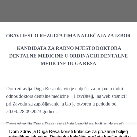
OBAVIJEST O REZULTATIMA NATJEČAJA ZA IZBOR
KANDIDATA ZA RADNO MJESTO DOKTORA
DENTALNE MEDICINE U ORDINACIJI DENTALNE
MEDICINE DUGA RESA
Dom zdravlja Duga Resa objavio je natječaj za prijam u radni
odnos doktora dentalne medicine – 1 izvršitelj, na web stranici i
pri Zavodu za zapošljavanje, a bio je otvoren u periodu od
20.09.-28.09.2023.godine .
Dom zdravlja Duga Resa izvješćuje kandidate koji su dostavili
Dom zdravlja Duga Resa koristi kolačiće za pružanje boljeg
prijave na navedeni natječaj, da je nakon provedenog natječajnog
korisničkog iskustva. Postavke kolačića možete konfigurirati u