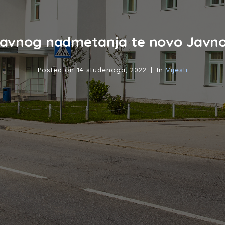
 Javnog nadmetanja te novo Javn
Posted on
14 studenoga, 2022
In
Vijesti