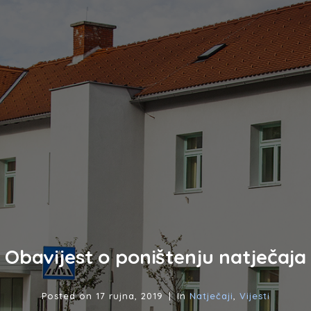
Obavijest o poništenju natječaja
Posted on
17 rujna, 2019
In
Natječaji
,
Vijesti