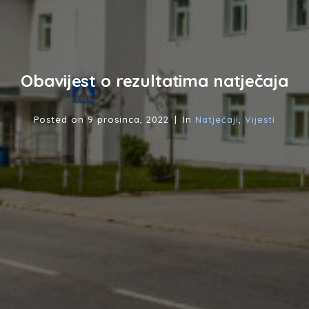
Obavijest o rezultatima natječaja
Posted on
9 prosinca, 2022
In
Natječaji
,
Vijesti