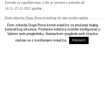
Zavodu za zapošljavanje, a bio je otvoren u periodu od
14.11.-25.11.2022.godine .
Dom zdravlja Duga Resa izvješćuje da nije izvršio odabir
kandidata za navedeni natječaj.
Dom zdravlja Duga Resa koristi kolačiće za pružanje boljeg
korisničkog iskustva. Postavke kolačića možete konfigurirati u
Zahvaljujemo svim prijavljenim kandidatima na iskazanom
Vašem web pregledniku. Nastavkom pregleda web stranice
interesu za rad u Domu zdravlja Duga Resa.
slažete se s korištenjem kolačića.
PRIHVATI
DOM
ZDRAVLJA DUGA RESA