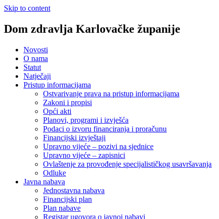
Skip to content
Dom zdravlja Karlovačke županije
Novosti
O nama
Statut
Natječaji
Pristup informacijama
Ostvarivanje prava na pristup informacijama
Zakoni i propisi
Opći akti
Planovi, programi i izvješća
Podaci o izvoru financiranja i proračunu
Financijski izvještaji
Upravno vijeće – pozivi na sjednice
Upravno vijeće – zapisnici
Ovlaštenje za provođenje specijalističkog usavršavanja
Odluke
Javna nabava
Jednostavna nabava
Financijski plan
Plan nabave
Registar ugovora o javnoj nabavi