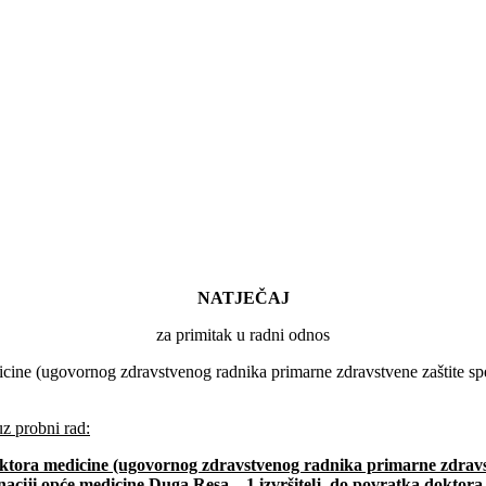
NATJEČAJ
za primitak u radni odnos
dicine (ugovornog zdravstvenog radnika primarne zdravstvene zaštite sp
uz probni rad:
doktora medicine (ugovornog zdravstvenog radnika primarne zdravstv
inaciji opće medicine Duga Resa – 1 izvršitelj, do povratka doktora