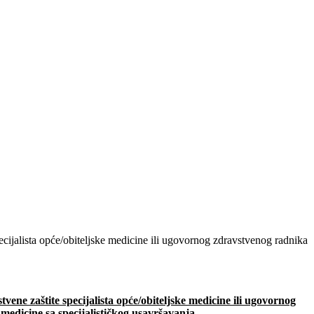
ecijalista opće/obiteljske medicine ili ugovornog zdravstvenog radnika
ene zaštite specijalista opće/obiteljske medicine ili ugovornog
 medicine sa specijalističkog usavršavanja.