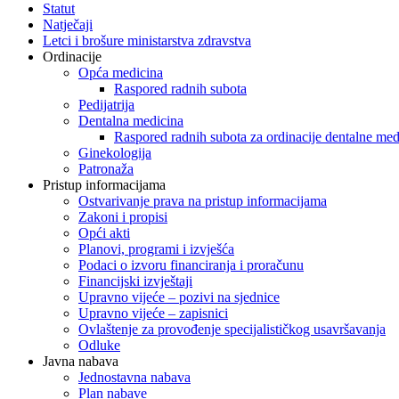
Statut
Natječaji
Letci i brošure ministarstva zdravstva
Ordinacije
Opća medicina
Raspored radnih subota
Pedijatrija
Dentalna medicina
Raspored radnih subota za ordinacije dentalne med
Ginekologija
Patronaža
Pristup informacijama
Ostvarivanje prava na pristup informacijama
Zakoni i propisi
Opći akti
Planovi, programi i izvješća
Podaci o izvoru financiranja i proračunu
Financijski izvještaji
Upravno vijeće – pozivi na sjednice
Upravno vijeće – zapisnici
Ovlaštenje za provođenje specijalističkog usavršavanja
Odluke
Javna nabava
Jednostavna nabava
Plan nabave