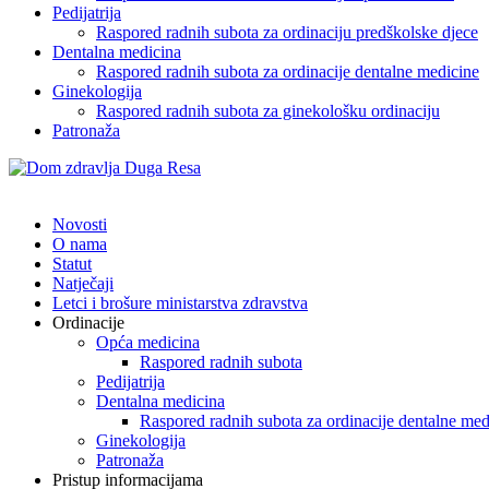
Pedijatrija
Raspored radnih subota za ordinaciju predškolske djece
Dentalna medicina
Raspored radnih subota za ordinacije dentalne medicine
Ginekologija
Raspored radnih subota za ginekološku ordinaciju
Patronaža
Novosti
O nama
Statut
Natječaji
Letci i brošure ministarstva zdravstva
Ordinacije
Opća medicina
Raspored radnih subota
Pedijatrija
Dentalna medicina
Raspored radnih subota za ordinacije dentalne med
Ginekologija
Patronaža
Pristup informacijama