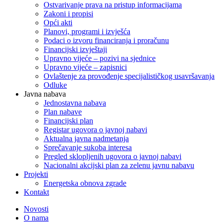
Ostvarivanje prava na pristup informacijama
Zakoni i propisi
Opći akti
Planovi, programi i izvješća
Podaci o izvoru financiranja i proračunu
Financijski izvještaji
Upravno vijeće – pozivi na sjednice
Upravno vijeće – zapisnici
Ovlaštenje za provođenje specijalističkog usavršavanja
Odluke
Javna nabava
Jednostavna nabava
Plan nabave
Financijski plan
Registar ugovora o javnoj nabavi
Aktualna javna nadmetanja
Sprečavanje sukoba interesa
Pregled sklopljenih ugovora o javnoj nabavi
Nacionalni akcijski plan za zelenu javnu nabavu
Projekti
Energetska obnova zgrade
Kontakt
Novosti
O nama