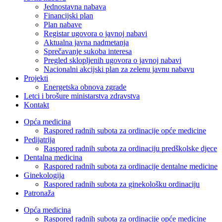
Jednostavna nabava
Financijski plan
Plan nabave
Registar ugovora o javnoj nabavi
Aktualna javna nadmetanja
Sprečavanje sukoba interesa
Pregled sklopljenih ugovora o javnoj nabavi
Nacionalni akcijski plan za zelenu javnu nabavu
Projekti
Energetska obnova zgrade
Letci i brošure ministarstva zdravstva
Kontakt
Opća medicina
Raspored radnih subota za ordinacije opće medicine
Pedijatrija
Raspored radnih subota za ordinaciju predškolske djece
Dentalna medicina
Raspored radnih subota za ordinacije dentalne medicine
Ginekologija
Raspored radnih subota za ginekološku ordinaciju
Patronaža
Opća medicina
Raspored radnih subota za ordinacije opće medicine