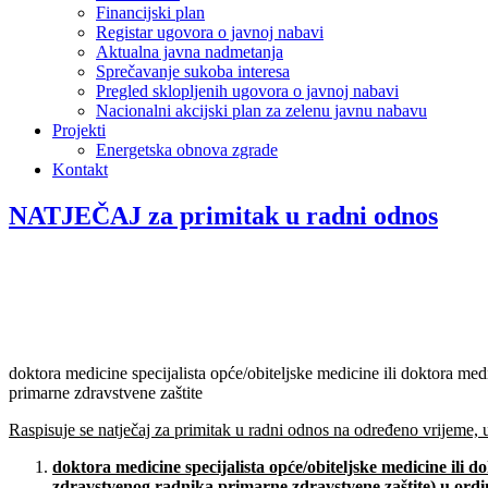
Financijski plan
Registar ugovora o javnoj nabavi
Aktualna javna nadmetanja
Sprečavanje sukoba interesa
Pregled sklopljenih ugovora o javnoj nabavi
Nacionalni akcijski plan za zelenu javnu nabavu
Projekti
Energetska obnova zgrade
Kontakt
NATJEČAJ za primitak u radni odnos
doktora medicine specijalista opće/obiteljske medicine ili doktora me
primarne zdravstvene zaštite
Raspisuje se natječaj za primitak u radni odnos na određeno vrijeme, 
doktora medicine specijalista opće/obiteljske medicine ili 
zdravstvenog radnika primarne zdravstvene zaštite
) u ord