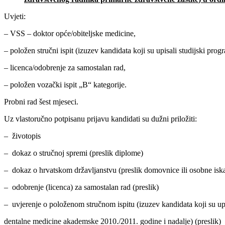
Uvjeti:
– VSS – doktor opće/obiteljske medicine,
– položen stručni ispit (izuzev kandidata koji su upisali studijski pr
– licenca/odobrenje za samostalan rad,
– položen vozački ispit „B“ kategorije.
Probni rad šest mjeseci.
Uz vlastoručno potpisanu prijavu kandidati su dužni priložiti:
– životopis
– dokaz o stručnoj spremi (preslik diplome)
– dokaz o hrvatskom državljanstvu (preslik domovnice ili osobne iska
– odobrenje (licenca) za samostalan rad (preslik)
– uvjerenje o položenom stručnom ispitu (izuzev kandidata koji su upi
dentalne medicine akademske 2010./2011. godine i nadalje) (preslik)