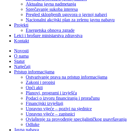
Aktualna javna nadmetanja
Sprečavanje sukoba interesa
Pregled sklopljenih ugovora o javnoj nabavi
Nacionalni akcijski plan za zelenu javnu nabavu
Projekti
Energetska obnova zgrade
Letci i brošure ministarstva zdravstva
Kontakt
Novosti
O nama
Statut
Natječaji
Pristup informacijama
Ostvarivanje prava na pristup informacijama
Zakoni i propisi
Opći akti
Planovi, programi i izvješća
Podaci o izvoru financiranja i proračunu
Financijski izvještaji
Upravno vijeće – pozivi na sjednice
Upravno vijeće – zapisnici
Ovlaštenje za provođenje specijalističkog usavršavanja
Odluke
Javna nabava