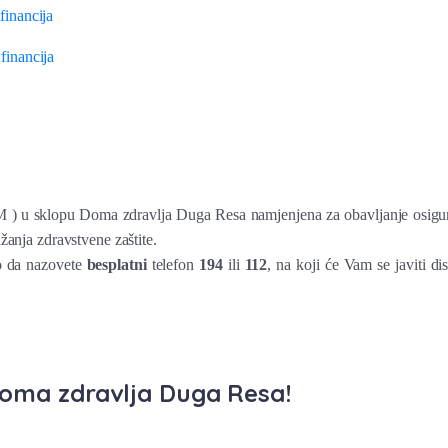
nancija
nancija
) u sklopu Doma zdravlja Duga Resa namjenjena za obavljanje osiguranik
nja zdravstvene zaštite.
 da nazovete
besplatni
telefon
194
ili
112
, na koji će Vam se javiti d
 Doma zdravlja Duga Resa!