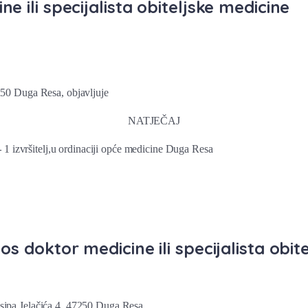
 ili specijalista obiteljske medicine
 Duga Resa, objavljuje
NATJEČAJ
–
1 izvršitelj,u ordinaciji opće medicine Duga Resa
 doktor medicine ili specijalista obit
 Jelačića 4, 47250 Duga Resa