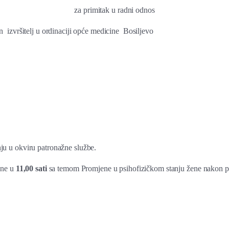
za primitak u radni odnos
an izvršitelj u ordinaciji opće medicine Bosiljevo
u u okviru patronažne službe.
ine u
11,00 sati
sa temom Promjene u psihofizičkom stanju žene nakon po