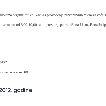
olama organizirati edukacija i provođenje preventivnih mjera za veće s
 u vremenu od 8,00-10,00 sati u prostoriji patronaže na I katu, Bana Josi
3-227
i!!!
 više neće koristit
 2012. godine