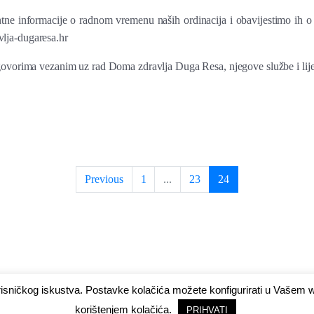
tne informacije o radnom vremenu naših ordinacija i obavijestimo ih
lja-dugaresa.hr
govorima vezanim uz rad Doma zdravlja Duga Resa, njegove službe i lije
Previous
1
...
23
24
risničkog iskustva. Postavke kolačića možete konfigurirati u Vašem
korištenjem kolačića.
PRIHVATI