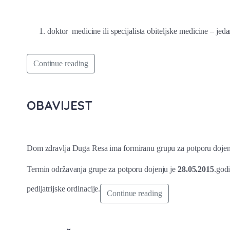
doktor medicine ili specijalista obiteljske medicine – jed
Continue reading
OBAVIJEST
Dom zdravlja Duga Resa ima formiranu grupu za potporu dojenj
Termin održavanja grupe za potporu dojenju je
28.05.2015
.god
pedijatrijske ordinacije.
Continue reading