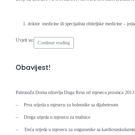
doktor medicine ili specijalista obiteljske medicine – jed
Uvjeti su:
Continue reading
Obavijest!
Patronaža Doma zdravlja Duga Resa od mjeseca prosinca 2013. go
–
Prva srijeda u mjesecu za bolesnike sa dijabetesom
–
Druga srijeda u mjesecu za trudnice
–
Treća srijeda u mjesecu za osiguranike sa kardiovaskularni