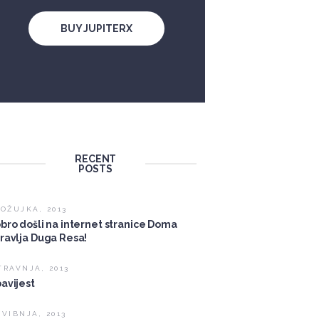
BUY JUPITERX
RECENT
POSTS
 OŽUJKA, 2013
bro došli na internet stranice Doma
ravlja Duga Resa!
TRAVNJA, 2013
avijest
SVIBNJA, 2013