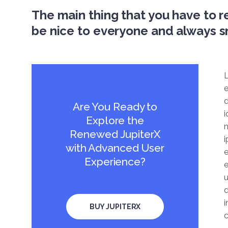
The main thing that you have to r
be nice to everyone and always s
L
e
d
Are You Ready to
i
Explore the
n
Renewed JupiterX
i
with Advanced User
e
Experience?
e
d
i
BUY JUPITERX
c