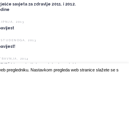
vješće savjeta za zdravlje 2011. i 2012.
dine
LIPNJA, 2013
avijest
 STUDENOGA, 2013
avijest!
TRAVNJA, 2014
TJEČAJ za primitak u radni odnos doktor
 web pregledniku. Nastavkom pregleda web stranice slažete se s
dicine ili specijalista obiteljske
dicine
CATEGORIES
ALL POSTS
KIDS