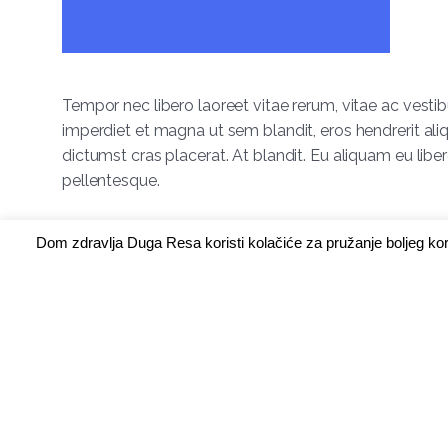
Tempor nec libero laoreet vitae rerum, vitae ac vestib
imperdiet et magna ut sem blandit, eros hendrerit a
dictumst cras placerat. At blandit. Eu aliquam eu libero
pellentesque.
Dom zdravlja Duga Resa koristi kolačiće za pružanje boljeg ko
The model is talking abo
Egestas ut aenean sagittis rutrum mauris adipiscing, au
nascetur praesent dignissim duis, litora tempus sod
Morbi sapien in.