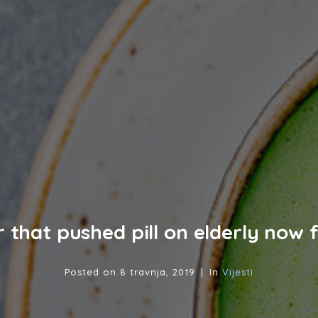
that pushed pill on elderly now f
Posted on
8 travnja, 2019
In
Vijesti