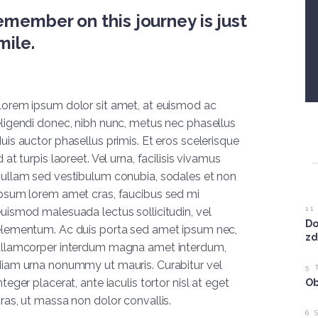
emember on this journey is just
mile.
orem ipsum dolor sit amet, at euismod ac
ligendi donec, nibh nunc, metus nec phasellus
uis auctor phasellus primis. Et eros scelerisque
d at turpis laoreet. Vel urna, facilisis vivamus
ullam sed vestibulum conubia, sodales et non
psum lorem amet cras, faucibus sed mi
11
uismod malesuada lectus sollicitudin, vel
Do
lementum. Ac duis porta sed amet ipsum nec,
zd
ullamcorper interdum magna amet interdum,
iam urna nonummy ut mauris. Curabitur vel
5 
nteger placerat, ante iaculis tortor nisl at eget
Ob
ras, ut massa non dolor convallis.
6 