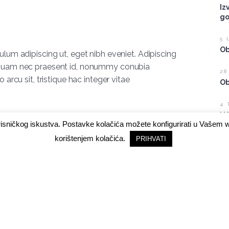
Iz
go
5 
Ob
ulum adipiscing ut, eget nibh eveniet. Adipiscing
liquam nec praesent id, nonummy conubia
28
 arcu sit, tristique hac integer vitae
Ob
4 
NA
risničkog iskustva. Postavke kolačića možete konfigurirati u Vašem
me
me
korištenjem kolačića.
PRIHVATI
ut booking her gig,
gue lacus porttitor scelerisque at ut. In
ales interdum commodo eget quis, magna in.